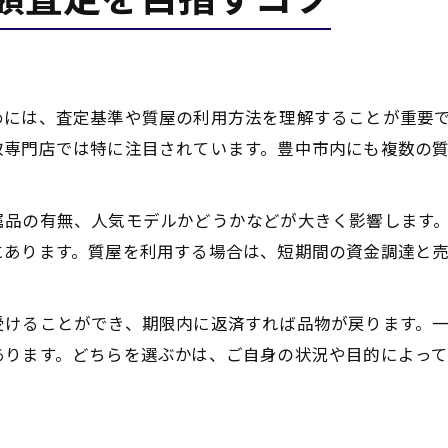
ロレックス売却を豊中市で成功させる流れ
ロレックスの豊中市買取店舗選びの基準
ロレックス豊中市買取で重視すべき査定内容
ロレックスを豊中市で高く売るコツと注意点
めには、査定基準や質屋の利用方法を理解することが重要
ロレックス買取時の交渉術と店舗比較法
取専門店では特に注目されています。豊中市内にも複数の
相場変動を見極めるロレックス売却術
ロレックス相場変動のしくみと売却判断基準
属品の有無、人気モデルかどうかなどが大きく影響します
ロレックス高騰モデルの見分け方と売り時
にあります。質屋を利用する場合は、短期間の資金調達と
ロレックス相場チェック時の質屋活用方法
ロレックス価格変動に強い買取戦略とは
受けることができ、期限内に返済すれば品物が戻ります。
ロレックス売却前に確認したい最新相場情報
あります。どちらを選ぶかは、ご自身の状況や目的によっ
高価買取を叶えるための査定ポイント
ロレックス査定で重視される外観と付属品