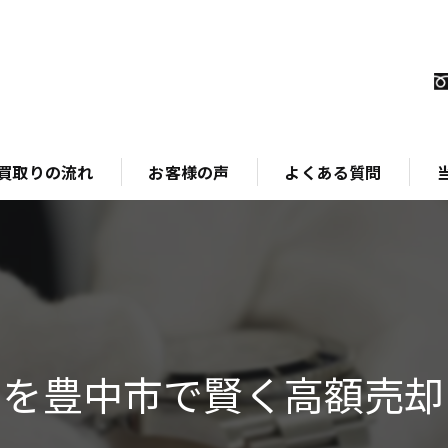
買取りの流れ
お客様の声
よくある質問
ブ
時
金
スを豊中市で賢く高額売却
ジ