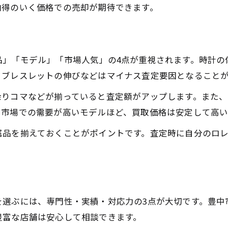
納得のいく価格での売却が期待できます。
ロレックス売却で後悔しないための事前準備
ロレックス買取で注意したいトラブル例
ロレックス査定額交渉時のポイントと注意点
品」「モデル」「市場人気」の4点が重視されます。時計の
、ブレスレットの伸びなどはマイナス査定要因となること
余りコマなどが揃っていると査定額がアップします。また
。市場での需要が高いモデルほど、買取価格は安定して高い
属品を揃えておくことがポイントです。査定時に自分のロ
を選ぶには、専門性・実績・対応力の3点が大切です。豊中
豊富な店舗は安心して相談できます。