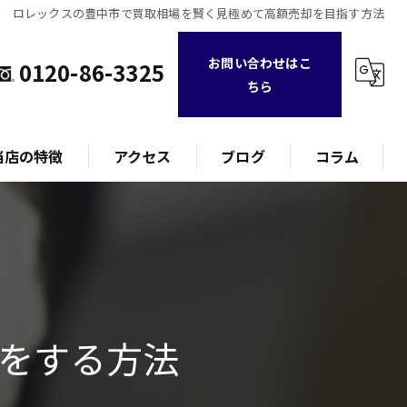
ロレックスの豊中市で買取相場を賢く見極めて高額売却を目指す方法
お問い合わせはこ
0120-86-3325
ちら
当店の特徴
アクセス
ブログ
コラム
ランド
計
をする方法
ュエリー