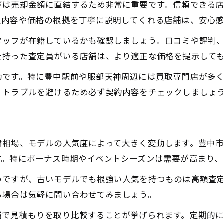
びは売却金額に直結するため非常に重要です。信頼できる
ロレックス高価買取を引き出すメンテナンス
定内容や価格の根拠を丁寧に説明してくれる店舗は、安心
ロレックス査定基準と減額ポイントの違い
ロレックス買取時の事前チェックリスト
タッフが在籍しているかも確認しましょう。口コミや評判
を持った査定員がいる店舗は、より適正な価格を提示して
ロレックス壊れた場合でも価値評価のポイント
納得できるロレックス売却先の選び方
効です。特に豊中駅前や服部天神周辺には買取専門店が多
、トラブルを避けるため必ず契約内容をチェックしましょ
ロレックス売却先選びで失敗しない基準
ロレックス専門店と質屋の違いと選び方
ロレックス買取で安心できる相談体制とは
替相場、モデルの人気度によって大きく変動します。豊中
ロレックス売却先比較で得するチェック項目
す。特にボーナス時期やイベントシーズンは需要が高まり、
ロレックス高価買取につながる店舗の特徴
いですが、古いモデルでも根強い人気を持つものは高額査
豊中市でロレックス売却に失敗しない方法
る場合は気軽に問い合わせてみましょう。
ロレックス売却で豊中市の選択肢を比較
ロレックス買取時の失敗例と防止策まとめ
舗で見積もりを取り比較することが挙げられます。定期的