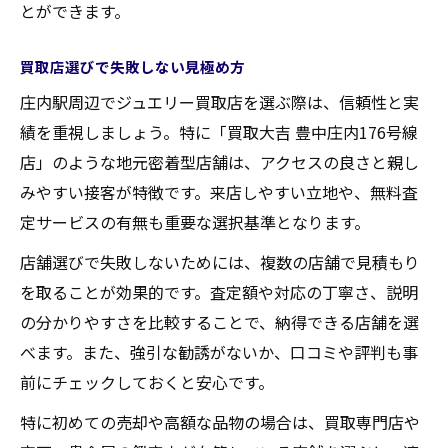
納得できるジュエリー売却のポイント紹介
とができます。
ジュエリー売却で後悔しないための工夫
買取店選びで失敗しない見極め方
買取価格に納得するための比較ポイント
庄内駅周辺でジュエリー買取店を選ぶ際は、信頼性と実
信頼できる買取店の特徴と選び方
績を重視しましょう。特に「買取大吉 豊中庄内176号線
査定内容の説明をしっかり確認する重要性
店」のような地元密着型店舗は、アクセスの良さと親し
売却時に押さえておきたい注意事項
みやすい接客が特徴です。来店しやすい立地や、無料査
庄内駅エリアで失敗しない買取手続きの秘訣
定サービスの有無も重要な選択基準となります。
ジュエリー買取の事前確認ポイント紹介
店舗選びで失敗しないためには、複数の店舗で見積もり
トラブルを避けるための注意点まとめ
を取ることが効果的です。査定額や対応の丁寧さ、説明
買取手続きでよくある失敗事例と対策
の分かりやすさを比較することで、納得できる店舗を選
査定結果の説明を受ける際の確認事項
べます。また、強引な勧誘がないか、口コミや評判も事
手数料などの費用を事前に調べる重要性
前にチェックしておくと安心です。
特に初めての売却や高額な品物の場合は、買取専門店や