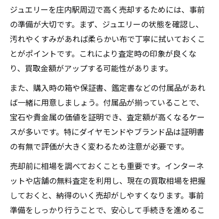
ジュエリー買取時の交渉術と注意点
ジュエリーを庄内駅周辺で高く売却するためには、事前
ジュエリーの価値を庄内駅近くで見極めるコツ
の準備が大切です。まず、ジュエリーの状態を確認し、
ジュエリーの素材やブランドの価値判断
汚れやくすみがあれば柔らかい布で丁寧に拭いておくこ
とがポイントです。これにより査定時の印象が良くな
評価基準を知って納得の買取を目指す
り、買取金額がアップする可能性があります。
プロ査定士による価値の見極めポイント
また、購入時の箱や保証書、鑑定書などの付属品があれ
ジュエリー市場の動向と価値変動の解説
ば一緒に用意しましょう。付属品が揃っていることで、
査定で重視されるジュエリーの特徴紹介
宝石や貴金属の価値を証明でき、査定額が高くなるケー
初めてでも安心なジュエリー買取の流れ
スが多いです。特にダイヤモンドやブランド品は証明書
初めてのジュエリー買取で気を付けること
の有無で評価が大きく変わるため注意が必要です。
店舗持ち込みと宅配買取の流れ徹底比較
売却前に相場を調べておくことも重要です。インターネ
ジュエリー査定から現金化までの手順
ットや店舗の無料査定を利用し、現在の買取相場を把握
本人確認や必要書類の準備ポイント
しておくと、納得のいく売却がしやすくなります。事前
査定結果の確認と納得の売却判断法
準備をしっかり行うことで、安心して手続きを進めるこ