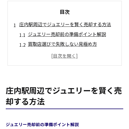
目次
庄内駅周辺でジュエリーを賢く売却する方法
ジュエリー売却前の準備ポイント解説
買取店選びで失敗しない見極め方
ジュエリー査定の流れと注意点の紹介
比較で選ぶジュエリー買取のコツ
買取相場を知って安心の売却を実現
高額査定を狙うジュエリー売却のコツとは
庄内駅周辺でジュエリーを賢く売
ジュエリーの状態別に高額査定を狙う方法
却する方法
買取額アップにつながる査定ポイント解説
ジュエリーの付属品が評価に与える影響
複数店舗で査定額を比較するメリット
ジュエリー売却前の準備ポイント解説