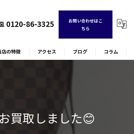
お問い合わせはこ
0120-86-3325
ちら
当店の特徴
アクセス
ブログ
コラム
ランド
計
お買取しました😊
ュエリー