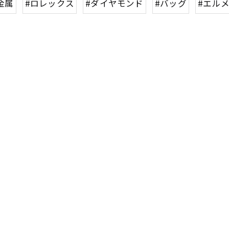
金属
#ロレックス
#ダイヤモンド
#バッグ
#エル