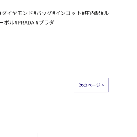
計#ダイヤモンド#バッグ#インゴット#庄内駅#ル
ル#PRADA #プラダ
次のページ >