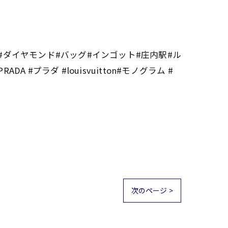
計#ダイヤモンド#バッグ#インゴット#庄内駅#ル
プラダ #louisvuitton#モノグラム #
次のページ >